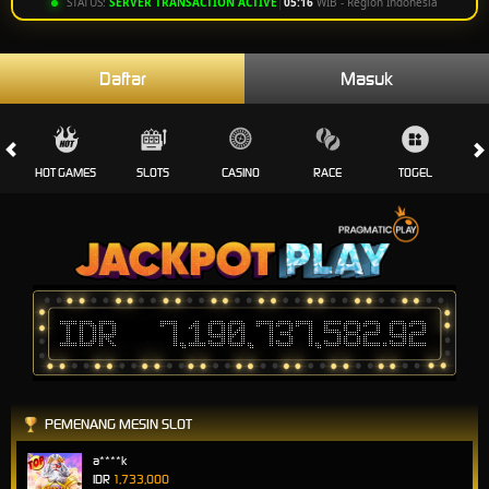
STATUS:
SERVER TRANSACTION ACTIVE
|
05:16
WIB - Region Indonesia
Daniel403***
DEPOSIT
08/08 03:52
TOP UP SALDO
Daftar
Masuk
Sic Bo (Dadu Kopr
Alex689***
WITHDRAW
08/08 03:33
[PRAGMATIC LIVE]
Leo573***
DEPOSIT
08/08 03:21
TOP UP SALDO
HOT GAMES
SLOTS
CASINO
RACE
TOGEL
S
Nina847***
DEPOSIT
08/08 03:11
TOP UP SALDO
Gisela167***
DEPOSIT
08/08 03:00
TOP UP SALDO
Mahjong Wins 3: B
Lutfi505***
WITHDRAW
08/08 02:47
Scatter
[PRAGMATIC]
IDR
7,190,737,582.96
Wild Bounty Sho
Asep608***
WITHDRAW
08/08 02:40
[PG SOFT]
Olive351***
DEPOSIT
08/08 02:21
TOP UP SALDO
PEMENANG MESIN SLOT
Lucky Neko
Elena639***
WITHDRAW
08/08 02:08
a****k
[PG SOFT]
IDR
1,733,000