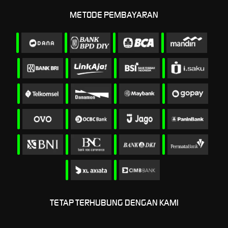
METODE PEMBAYARAN
TETAP TERHUBUNG DENGAN KAMI