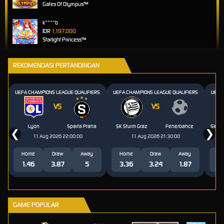
Gates Of Olympus™
Jenny921***
DEPOSIT
08/08 01:55
TOP UP SALDO
k****b
Mix Parlay 3 Tim (B
Gisela668***
WITHDRAW
IDR
1,197,000
08/08 01:36
[SBOBET]
Starlight Princess™
Lucky Neko
Budi497***
WITHDRAW
08/08 01:30
n****y
[PG SOFT]
REKOMENDASI PERTANDINGAN
IDR
1,025,000
Starlight Princess™
Chandra927***
DEPOSIT
08/08 01:12
TOP UP SALDO
UEFA CHAMPIONS LEAGUE QUALIFIERS
UEFA CHAMPIONS LEAGUE QUALIFIERS
UEFA
h****b
IDR
1,008,000
Zaki503***
DEPOSIT
08/08 01:04
TOP UP SALDO
VS
VS
Gates Of Olympus™
Vera619***
DEPOSIT
08/08 00:56
TOP UP SALDO
Lyon
Sparta Praha
SK Sturm Graz
Fenerbahce
Slovan
a****l
❮
❯
11 Aug 2026 22:00:00
11 Aug 2026 21:30:00
IDR
7,460,000
Asgardian Rising
Sugar Rush™
Cecep403***
WITHDRAW
08/08 00:37
[PG SOFT]
Home
Draw
Away
Home
Draw
Away
H
1.46
3.87
5
3.36
3.24
1.87
1
b****a
Mix Parlay 3 Tim (B
IDR
6,710,000
Dimas615***
WITHDRAW
08/08 00:21
[SBOBET]
Gates Of Olympus™
Wisdom of Athena
Gisela673***
WITHDRAW
b****a
08/08 00:05
GAME POPULAR
[PRAGMATIC]
IDR
6,160,000
Gates Of Olympus™